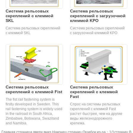
Система рельсовых
Система рельсовых
скреплений с клеммой
скреплений с загрузочной
SKL
клеммой KPO
Система рельсовых скреплений
Система рельсовых скреплений
с клеммой SKL
с загрузочной клеммой KPO
Система рельсовых
Система рельсовых
скреплений с клеммой Fist
скреплений с клеммой
Fast
The fist rail fastening system is
firstly developed in Sweden. This
Спрос на системы рельсовых
rail fastening system is widely used
скреплений с клеммой Fast
in the railroad in South Africa,
растет быстрее, чем на другие
Zimbabwe, Botswana, Swaziland
виды железнодорожного
and Namibia.
крепежа.
Главная страница вверх вниз Наконец страниц Ошибок из-за：1/1страниц В