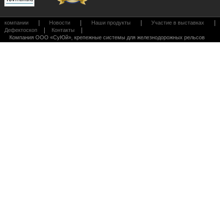
|
|
|
|
компании
Новости
Наши продукты
Участие в выставках
|
|
Дефектоскоп
Контакты
Компания ООО «СуЮй», крепежные системы для железнодорожных рельсов