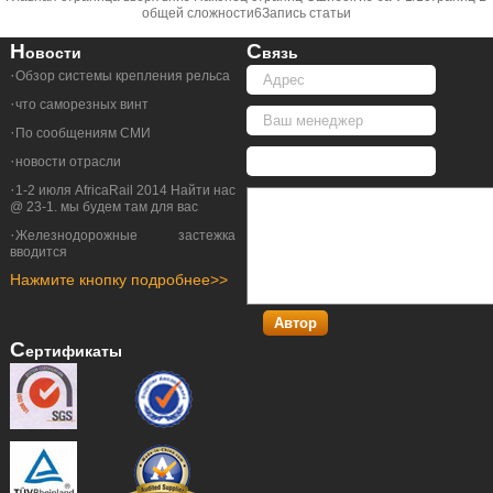
общей сложности6Запись статьи
Н
С
Овости
Вязь
·
Обзор системы крепления рельса
·
что саморезных винт
·
По сообщениям СМИ
·
новости отрасли
·
1-2 июля AfricaRail 2014 Найти нас
@ 23-1. мы будем там для вас
·
Железнодорожные застежка
вводится
Нажмите кнопку подробнее>>
С
Ертификаты